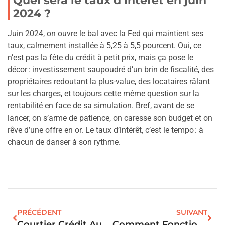
Quel sera le taux d’intérêt en juin
2024 ?
Juin 2024, on ouvre le bal avec la Fed qui maintient ses
taux, calmement installée à 5,25 à 5,5 pourcent. Oui, ce
n’est pas la fête du crédit à petit prix, mais ça pose le
décor : investissement saupoudré d’un brin de fiscalité, des
propriétaires redoutant la plus-value, des locataires râlant
sur les charges, et toujours cette même question sur la
rentabilité en face de sa simulation. Bref, avant de se
lancer, on s’arme de patience, on caresse son budget et on
rêve d’une offre en or. Le taux d’intérêt, c’est le tempo : à
chacun de danser à son rythme.
PRÉCÉDENT
SUIVANT
Courtier Crédit Auto : Les Avantages Réels Face À La Banque Traditionnelle
Comment Fonctionne Un Courtier Immobilier : Faut-Il Passer Par Le Courtier ?