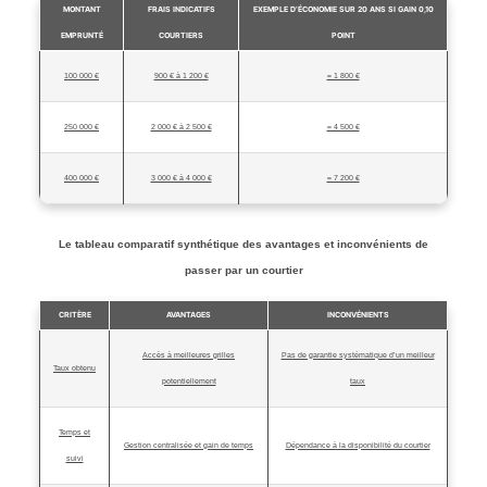
MONTANT
FRAIS INDICATIFS
EXEMPLE D’ÉCONOMIE SUR 20 ANS SI GAIN 0,10
EMPRUNTÉ
COURTIERS
POINT
100 000 €
900 € à 1 200 €
≈ 1 800 €
250 000 €
2 000 € à 2 500 €
≈ 4 500 €
400 000 €
3 000 € à 4 000 €
≈ 7 200 €
Le tableau comparatif synthétique des avantages et inconvénients de
passer par un courtier
CRITÈRE
AVANTAGES
INCONVÉNIENTS
Accès à meilleures grilles
Pas de garantie systématique d’un meilleur
Taux obtenu
potentiellement
taux
Temps et
Gestion centralisée et gain de temps
Dépendance à la disponibilité du courtier
suivi