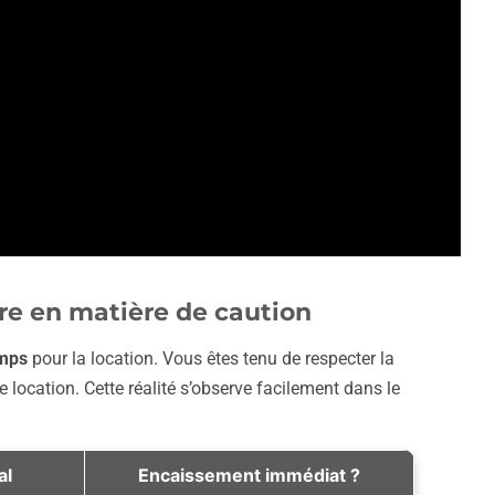
ire en matière de caution
emps
pour la location. Vous êtes tenu de respecter la
location. Cette réalité s’observe facilement dans le
al
Encaissement immédiat ?