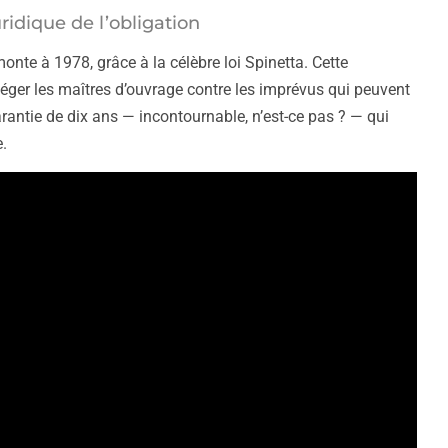
ridique de l’obligation
te à 1978, grâce à la célèbre loi Spinetta. Cette
téger les maîtres d’ouvrage contre les imprévus qui peuvent
arantie de dix ans — incontournable, n’est-ce pas ? — qui
e.