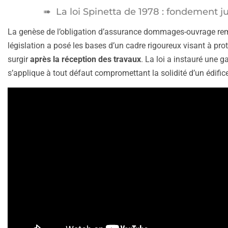
La loi Spinetta de 1978 : fondement ju
La genèse de l’obligation d’assurance dommages-ouvrage remon
législation a posé les bases d’un cadre rigoureux visant à pro
surgir
après la réception des travaux
. La loi a instauré une g
s’applique à tout défaut compromettant la solidité d’un édific