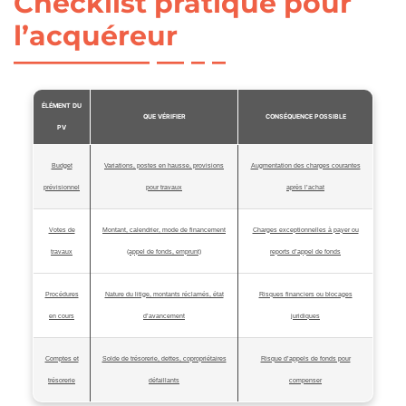
Checklist pratique pour
l’acquéreur
ÉLÉMENT DU
QUE VÉRIFIER
CONSÉQUENCE POSSIBLE
PV
Budget
Variations, postes en hausse, provisions
Augmentation des charges courantes
prévisionnel
pour travaux
après l’achat
Votes de
Montant, calendrier, mode de financement
Charges exceptionnelles à payer ou
travaux
(appel de fonds, emprunt)
reports d’appel de fonds
Procédures
Nature du litige, montants réclamés, état
Risques financiers ou blocages
en cours
d’avancement
juridiques
Comptes et
Solde de trésorerie, dettes, copropriétaires
Risque d’appels de fonds pour
trésorerie
défaillants
compenser