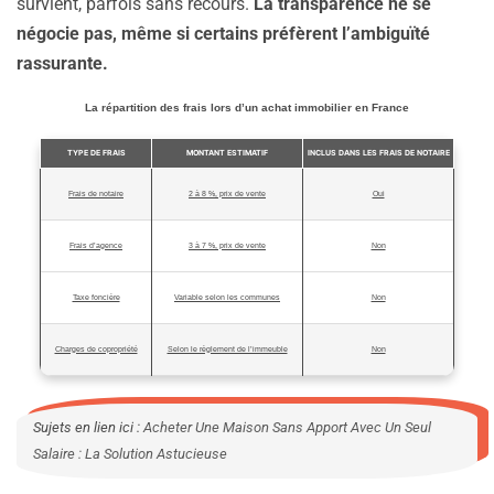
survient, parfois sans recours.
La transparence ne se
négocie pas, même si certains préfèrent l’ambiguïté
rassurante.
La répartition des frais lors d’un achat immobilier en France
TYPE DE FRAIS
MONTANT ESTIMATIF
INCLUS DANS LES FRAIS DE NOTAIRE
Frais de notaire
2 à 8 %, prix de vente
Oui
Frais d’agence
3 à 7 %, prix de vente
Non
Taxe foncière
Variable selon les communes
Non
Charges de copropriété
Selon le règlement de l’immeuble
Non
Sujets en lien ici :
Acheter Une Maison Sans Apport Avec Un Seul
Salaire : La Solution Astucieuse