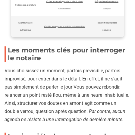
Collecte des diagnostics, vérification
Préparation d’un dossier
Période pré-signature
financement
complet
Signature acte
Transfert de propriété
Certifie, enregistre et valide la transaction
authentique
sécurisé
Les moments clés pour interroger
le notaire
Vous choisissez un moment, parfois prévisible, parfois
improvisé, pour entrer dans le détail. En effet, il ne s’agit
pas simplement de parler le jour Vous pouvez rebondir,
relancer un point resté flou, même à une heure inhabituelle.
Ainsi, structurer vos doutes en amont agit comme un
double verrou, question après question.
Par contre, aucun
agenda ne résiste à une interrogation de dernière minute.