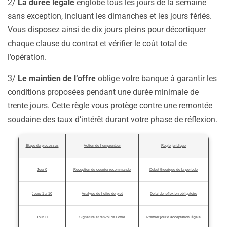
2/
La durée légale
englobe tous les jours de la semaine
sans exception, incluant les dimanches et les jours fériés.
Vous disposez ainsi de dix jours pleins pour décortiquer
chaque clause du contrat et vérifier le coût total de
l’opération.
3/
Le maintien de l’offre
oblige votre banque à garantir les
conditions proposées pendant une durée minimale de
trente jours. Cette règle vous protège contre une remontée
soudaine des taux d’intérêt durant votre phase de réflexion.
Étape du processus
Action de l emprunteur
Règle juridique
Jour 0
Réception du courrier recommandé
Début théorique de la période
Jours 1 à 10
Analyse de l offre de prêt
Délai de réflexion obligatoire
Jour 11
Signature et renvoi de l offre
Premier jour d acceptation légale