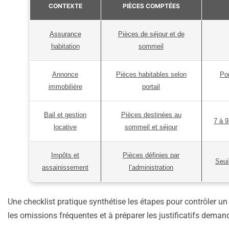
CONTEXTE
PIÈCES COMPTÉES
Assurance
Pièces de séjour et de
habitation
sommeil
Annonce
Pièces habitables selon
Por
immobilière
portail
Bail et gestion
Pièces destinées au
7 à 
locative
sommeil et séjour
Impôts et
Pièces définies par
Seui
assainissement
l’administration
Une checklist pratique synthétise les étapes pour contrôler un 
les omissions fréquentes et à préparer les justificatifs deman