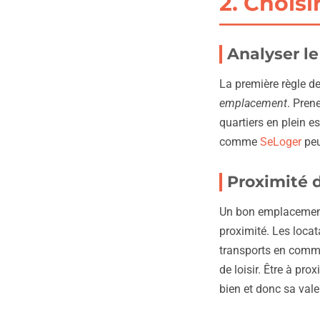
2. Chois
Analyser le
La première règle de
emplacement
. Pren
quartiers en plein e
comme
SeLoger
peu
Proximité 
Un bon emplacement
proximité. Les locat
transports en comm
de loisir. Être à pr
bien et donc sa vale