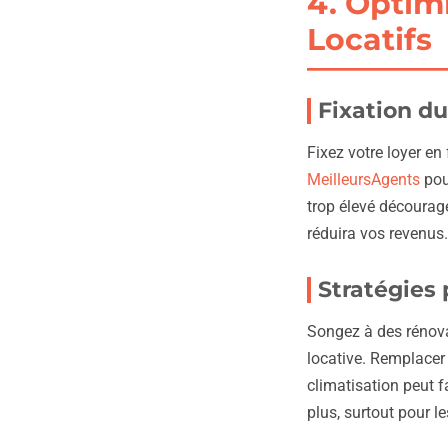
4. Optim
Locatifs
Fixation d
Fixez votre loyer e
MeilleursAgents
pour
trop élevé décourage
réduira vos revenus.
Stratégies 
Songez à des rénova
locative. Remplacer 
climatisation peut f
plus, surtout pour l