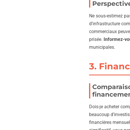
Perspectiv
Ne sous-estimez pas
d’infrastructure co
commerciaux peuvent
prisée.
Informez-vo
municipales.
3. Financ
Comparaiso
financemen
Dois-je acheter com
beaucoup d’investis
financières mensuell