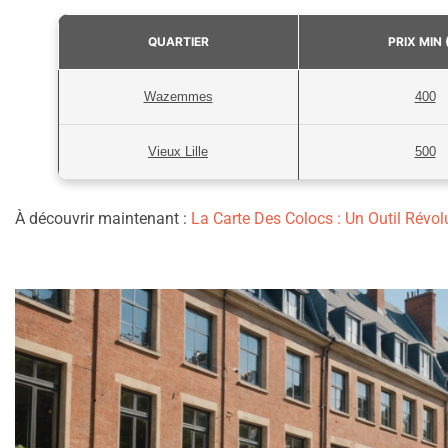
QUARTIER
PRIX MIN 
Wazemmes
400
Vieux Lille
500
À découvrir maintenant :
La Carte Des Colocs : Un Outil Révo