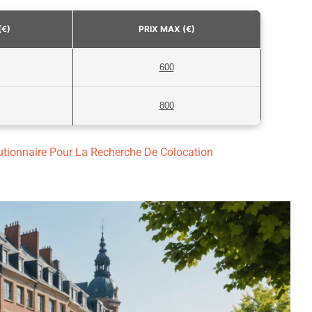
(€)
PRIX MAX (€)
600
800
lutionnaire Pour La Recherche De Colocation