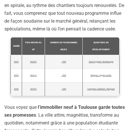
en spirale, au rythme des chantiers toujours renouvelés. De
fait, vous comprenez que tout nouveau programme influe
de façon soudaine sur le marché général, relançant les
spéculations, même là où l’on pensait la cadence usée.
PRIX MOYEN AU
NOMBRE DE PROGRAMMES
QUARTIERS EN
ANNÉE
M²
NEUFS
DÉVELOPPEMENT
2023
5018 €
~350
Saint-Cyprien, Borderouge
2024
4641 €
~300
Blagnac, Hyper-centre
2025
3478 €
~250
Compans-Caffarelli, Rangueil
Vous voyez que
l’immobilier neuf à Toulouse garde toutes
ses promesses
. La ville attire, magnétise, transforme au
quotidien, notamment grâce à une population étudiante