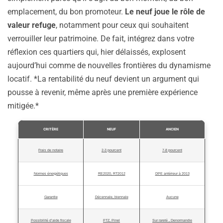
emplacement, du bon promoteur.
Le neuf joue le rôle de
valeur refuge
, notamment pour ceux qui souhaitent
verrouiller leur patrimoine. De fait, intégrez dans votre
réflexion ces quartiers qui, hier délaissés, explosent
aujourd’hui comme de nouvelles frontières du dynamisme
locatif. *La rentabilité du neuf devient un argument qui
pousse à revenir, même après une première expérience
mitigée.*
CRITÈRE
NEUF
ANCIEN
Frais de notaire
2-3 pourcent
7-8 pourcent
Normes énergétiques
RE2020, RT2012
DPE antérieur à 2013
Garantie
Décennale, biennale
Aucune
Possibilité d’aide fiscale
PTZ, Pinel
Sur rareté , Denormandie