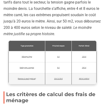
tarifs dans tout le secteur, la tension gagne parfois le
moindre devis. La fourchette s’affiche, entre 4 et 8 euros le
mètre carré, les cas extrêmes propulsent soudain le coût
jusqu’à 20 euros le mètre. Ainsi, sur 50 m2, vous déboursez
200 à 400 euros selon le niveau de saleté.
Le moindre
mètre justifie sa propre histoire
.
Type prestation
Prix/m2 moyen
Forfait 30m2
Ménage léger
4 €
120 €
Nettoyage complet
8 €
240 €
Remise à neuf (spécial)
15 € à 20 €
450 € à 600 €
Les critères de calcul des frais de
ménage