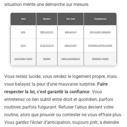
situation mérite une démarche sur mesure.
Nom
Numéro
Site web
Compétence
ADIL
0805 16 00 75
www.anil.org
Droit locatif, médiation
CLCV
01 56 54 32 10
www.clcv.org
Assistance litiges locatifs
Conciliateur justice
Variable
www.conciliateurs.fr
Médiation gratuite
Vous restez lucide, vous rendez le logement propre, mais
vous balayez la peur d’une mauvaise surprise.
Faire
respecter la loi, c’est garantir la confiance
. Vous
entretenez ce lien subtil entre droit et quotidien, parfois
routinier, parfois fulgurant. Refuser l’abus devient votre
routine, alors que prouver ou contester ne vous effraie plus.
Vous gardez l’éclair d’anticipation, toujours prêt
, à éteindre