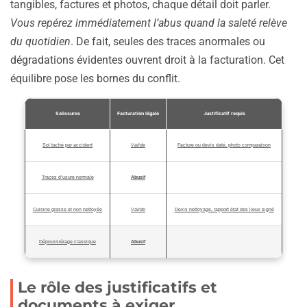
tangibles, factures et photos, chaque détail doit parler.
Vous repérez immédiatement l’abus quand la saleté relève
du quotidien
. De fait, seules des traces anormales ou
dégradations évidentes ouvrent droit à la facturation. Cet
équilibre pose les bornes du conflit.
Salissures
Facturation légale
Justificatif requis
Sol taché par accident
Valide
Facture ou devis daté, photo comparaison
Traces d’usure normale
Abusif
Cuisine grasse et non nettoyée
Valide
Devis nettoyage, rapport état des lieux signé
Dépoussiérage classique
Abusif
Le rôle des justificatifs et
documents à exiger