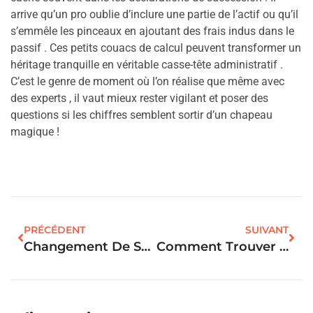
arrive qu’un pro oublie d’inclure une partie de l’actif ou qu’il
s’emmêle les pinceaux en ajoutant des frais indus dans le
passif . Ces petits couacs de calcul peuvent transformer un
héritage tranquille en véritable casse-tête administratif .
C’est le genre de moment où l’on réalise que même avec
des experts , il vaut mieux rester vigilant et poser des
questions si les chiffres semblent sortir d’un chapeau
magique !
PRÉCÉDENT
SUIVANT
Changement De Serrure Par Le Locataire : Les 3 Règles Légales À Connaître
Comment Trouver Un Notaire : La Démarche Pour Choisir Votre Expert Immobilier ?