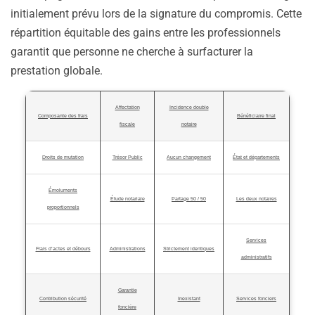
initialement prévu lors de la signature du compromis. Cette
répartition équitable des gains entre les professionnels
garantit que personne ne cherche à surfacturer la
prestation globale.
Affectation
Incidence double
Composante des frais
Bénéficiaire final
fiscale
notaire
Droits de mutation
Trésor Public
Aucun changement
État et départements
Émoluments
Étude notariale
Partage 50 / 50
Les deux notaires
proportionnels
Services
Frais d’actes et débours
Administrations
Strictement identiques
administratifs
Garantie
Contribution sécurité
Inexistant
Services fonciers
foncière