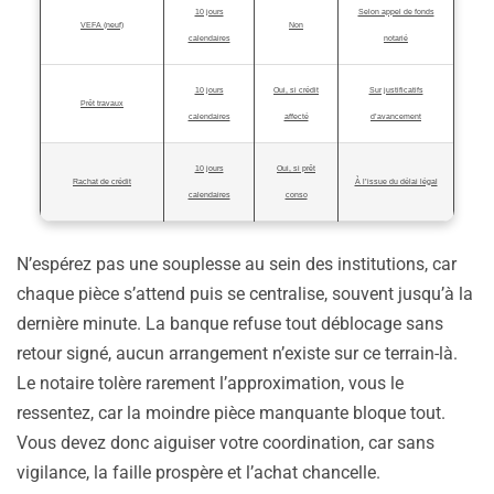
10 jours
Selon appel de fonds
VEFA (neuf)
Non
calendaires
notarié
10 jours
Oui, si crédit
Sur justificatifs
Prêt travaux
calendaires
affecté
d’avancement
10 jours
Oui, si prêt
Rachat de crédit
À l’issue du délai légal
calendaires
conso
N’espérez pas une souplesse au sein des institutions, car
chaque pièce s’attend puis se centralise, souvent jusqu’à la
dernière minute. La banque refuse tout déblocage sans
retour signé, aucun arrangement n’existe sur ce terrain-là.
Le notaire tolère rarement l’approximation, vous le
ressentez, car la moindre pièce manquante bloque tout.
Vous devez donc aiguiser votre coordination, car sans
vigilance, la faille prospère et l’achat chancelle.