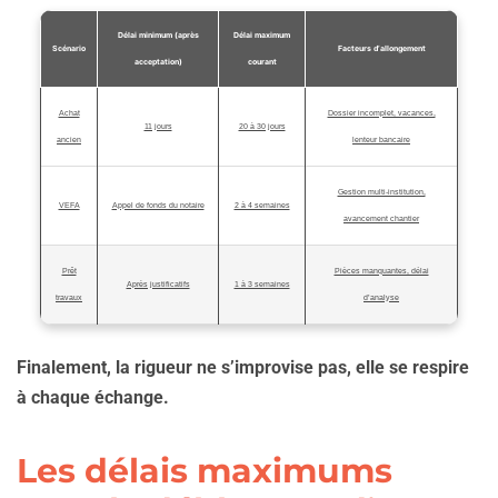
Délai minimum (après
Délai maximum
Scénario
Facteurs d’allongement
acceptation)
courant
Achat
Dossier incomplet, vacances,
11 jours
20 à 30 jours
ancien
lenteur bancaire
Gestion multi-institution,
VEFA
Appel de fonds du notaire
2 à 4 semaines
avancement chantier
Prêt
Pièces manquantes, délai
Après justificatifs
1 à 3 semaines
travaux
d’analyse
Finalement, la rigueur ne s’improvise pas, elle se respire
à chaque échange.
Les délais maximums