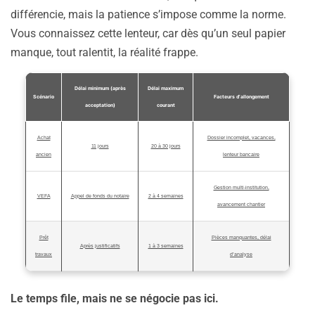
différencie, mais la patience s’impose comme la norme.
Vous connaissez cette lenteur, car dès qu’un seul papier
manque, tout ralentit, la réalité frappe.
Délai minimum (après
Délai maximum
Scénario
Facteurs d’allongement
acceptation)
courant
Achat
Dossier incomplet, vacances,
11 jours
20 à 30 jours
ancien
lenteur bancaire
Gestion multi-institution,
VEFA
Appel de fonds du notaire
2 à 4 semaines
avancement chantier
Prêt
Pièces manquantes, délai
Après justificatifs
1 à 3 semaines
travaux
d’analyse
Le temps file, mais ne se négocie pas ici.