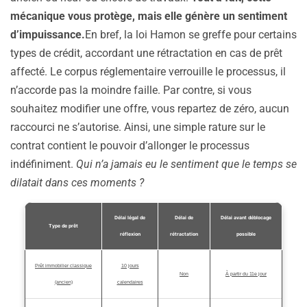
mécanique vous protège, mais elle génère un sentiment
d’impuissance.
En bref, la loi Hamon se greffe pour certains
types de crédit, accordant une rétractation en cas de prêt
affecté. Le corpus réglementaire verrouille le processus, il
n’accorde pas la moindre faille. Par contre, si vous
souhaitez modifier une offre, vous repartez de zéro, aucun
raccourci ne s’autorise. Ainsi, une simple rature sur le
contrat contient le pouvoir d’allonger le processus
indéfiniment.
Qui n’a jamais eu le sentiment que le temps se
dilatait dans ces moments ?
Délai légal de
Délai de
Délai avant déblocage
Type de prêt
réflexion
rétractation
possible
Prêt immobilier classique
10 jours
Non
À partir du 11e jour
(ancien)
calendaires