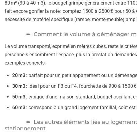
80 m² (30 à 40 m3), le budget grimpe généralement entre 1100 
fait encore gonfler la note : comptez 1500 à 2500 € pour 50 à 
nécessité de matériel spécifique (rampe, monte-meuble) amplifi
Comment le volume à déménager modi
Le volume transporté, exprimé en mètres cubes, reste le critère
personnels encombrent l’espace, plus la prestation demandera
exemples concrets :
20 m3
: parfait pour un petit appartement ou un déménage
30 m3
: idéal pour un F3 ou F4, fourchette de 900 à 1500 € 
50 m3
: typique d’une maison standard, budget oscillant en
60 m3
: correspond à un grand logement familial, coût est
Les autres éléments liés au logement 
stationnement