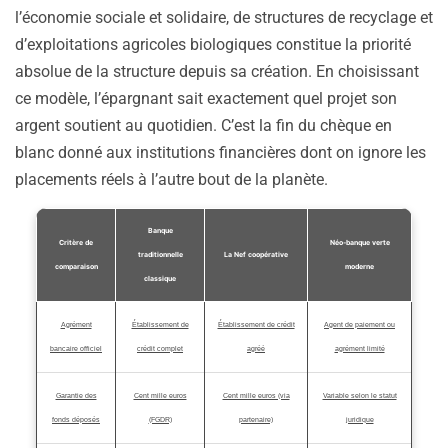
l’économie sociale et solidaire, de structures de recyclage et
d’exploitations agricoles biologiques constitue la priorité
absolue de la structure depuis sa création. En choisissant
ce modèle, l’épargnant sait exactement quel projet son
argent soutient au quotidien. C’est la fin du chèque en
blanc donné aux institutions financières dont on ignore les
placements réels à l’autre bout de la planète.
Banque
Critère de
Néo-banque verte
traditionnelle
La Nef coopérative
comparaison
moderne
classique
Agrément
Établissement de
Établissement de crédit
Agent de paiement ou
bancaire officiel
crédit complet
agréé
agrément limité
Garantie des
Cent mille euros
Cent mille euros (via
Variable selon le statut
fonds déposés
(FGDR)
partenaire)
juridique