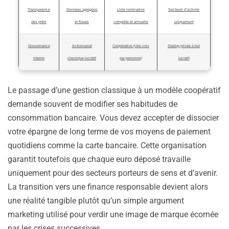
Transparence
Données agrégées
Liste nominative
Secteurs d’activité
des prêts
et floues
complète et annuelle
uniquement
Gouvernance
Actionnariat
Coopérative (Une voix
Startup privée à but
interne
classique lucratif
par personne)
lucratif
Le passage d’une gestion classique à un modèle coopératif
demande souvent de modifier ses habitudes de
consommation bancaire. Vous devez accepter de dissocier
votre épargne de long terme de vos moyens de paiement
quotidiens comme la carte bancaire. Cette organisation
garantit toutefois que chaque euro déposé travaille
uniquement pour des secteurs porteurs de sens et d’avenir.
La transition vers une finance responsable devient alors
une réalité tangible plutôt qu’un simple argument
marketing utilisé pour verdir une image de marque écornée
par les crises successives.